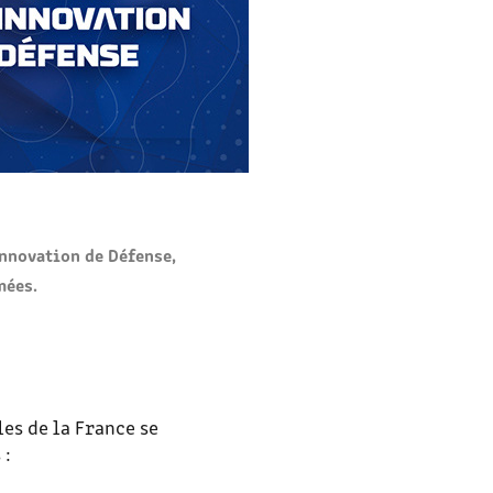
nnovation de Défense,
mées.
es de la France se
 :